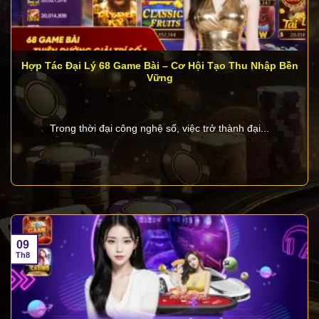
khoản ngân hàng, ví điện tử, và thẻ cào. Thông
thường, mỗi giao dịch chỉ mất khoảng 1-3 phút để
hoàn tất. Tuy nhiên, người chơi cần tuân thủ các quy
định giao dịch của cổng game, như xác minh tài
Hợp Tác Đại Lý 68 Game Bài – Cơ Hội Tạo Thu Nhập Bền
khoản hoặc đạt mức giao dịch tối thiểu, để đảm bảo
Vững
quá trình diễn ra suôn sẻ.
Có được phép tạo nhiều tài khoản tại 68 Game
Trong thời đại công nghệ số, việc trở thành đại...
Bài không?
68 Game Bài
nghiêm cấm việc tạo nhiều tài khoản
để đảm bảo môi trường chơi công bằng và minh
bạch. Mỗi người chơi chỉ được phép đăng ký và sử
dụng một tài khoản duy nhất. Việc cố ý tạo thêm tài
khoản để lạm dụng khuyến mãi hoặc gian lận có thể
09
dẫn đến khóa tài khoản vĩnh viễn. Hệ thống sử dụng
Th8
công nghệ tiên tiến để phát hiện và xử lý các hành vi
vi phạm, bảo vệ quyền lợi của tất cả thành viên.