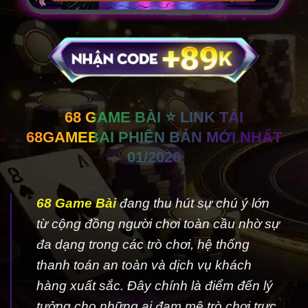
68 GAME BÀI ⭐️ LINK TẢI
68GAMEBAI PHIÊN BẢN MỚI NHẤT
01/2026
68 Game Bài
đang thu hút sự chú ý lớn
từ cộng đồng người chơi toàn cầu nhờ sự
đa dạng trong các trò chơi, hệ thống
thanh toán an toàn và dịch vụ khách
hàng xuất sắc. Đây chính là điểm đến lý
tưởng cho những ai đam mê trò chơi trực