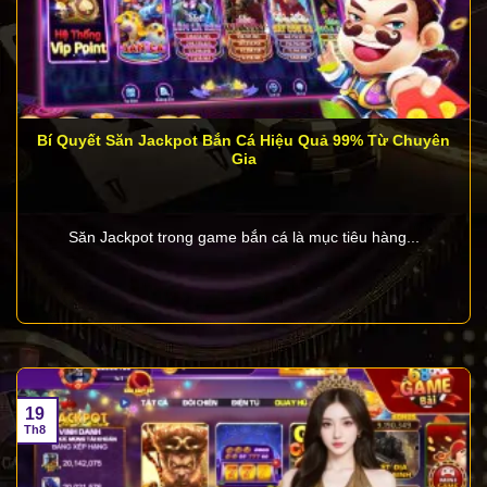
Một số câu hỏi thường gặp về
68 Game
Bài
Dù
68 Game Bài
đã khẳng định vị thế là cổng game
uy tín, nhiều người chơi mới vẫn có những băn
khoăn khi lần đầu trải nghiệm. Để giải đáp chi tiết, 68
Bí Quyết Săn Jackpot Bắn Cá Hiệu Quả 99% Từ Chuyên
Gia
Game Bài đã tổng hợp các câu hỏi phổ biến nhất,
cung cấp thông tin rõ ràng và minh bạch.
Săn Jackpot trong game bắn cá là mục tiêu hàng...
Một số câu hỏi thường gặp về 68 Game Bài
Giao dịch nạp và rút tiền tại 68 Game Bài có
nhanh không?
Hệ thống nạp và rút tiền tại
68 Game Bai
được đánh
19
Th8
giá cao nhờ tốc độ xử lý nhanh chóng và hỗ trợ
nhiều phương thức thanh toán linh hoạt như chuyển