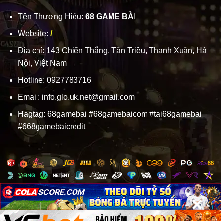
Tên Thương Hiệu:
68 GAME BÀ
I
Website:
/
Địa chỉ: 143 Chiến Thắng, Tân Triều, Thanh Xuân, Hà
Nội, Việt Nam
Hotline: 0927783716
Email:
info.glo.uk.net@gmail.com
Hagtag: 68gamebai #68gamebaicom #tai68gamebai
#668gamebaicredit
×
×
×
Copyright 2026 ©
68 GAME BÀI