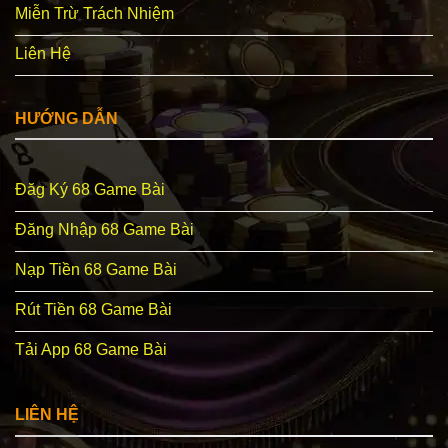
Miễn Trừ Trách Nhiệm
Liên Hệ
HƯỚNG DẪN
Đăg Ký 68 Game Bài
Đăng Nhập 68 Game Bài
Nạp Tiền 68 Game Bài
Rút Tiền 68 Game Bài
Tải App 68 Game Bài
LIÊN HỆ