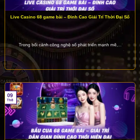
Có an toàn khi chơi tại 68 Game Bài không?
Tất cả trò chơi tại
68 Game Bai
đều được cung cấp
Live Casino 68 game bài – Đỉnh Cao Giải Trí Thời Đại Số
bởi các nhà phát triển danh tiếng toàn cầu, đảm bảo
chất lượng và tính công bằng. Các tựa game được
thiết kế độc quyền, mang đến trải nghiệm mượt mà,
đồ họa sắc nét và cập nhật phiên bản mới nhất. Hệ
Trong bối cảnh công nghệ số phát triển mạnh mẽ,...
thống bảo mật sử dụng công nghệ mã hóa tiên tiến,
bảo vệ thông tin cá nhân và giao dịch tài chính của
người chơi, giúp bạn yên tâm trải nghiệm mà không
lo rủi ro.
Làm thế nào để thay đổi thông tin tài khoản tại 68
09
Game Bài ?
Th8
Khi đăng ký, người chơi cần cung cấp chính xác các
thông tin như họ tên, số điện thoại, và email. Nếu
cần chỉnh sửa thông tin do nhập sai hoặc thay đổi,
bạn chỉ cần truy cập trang chủ 68 Game Bai, vào
mục “Cài đặt tài khoản” và chọn “Thay đổi thông tin”.